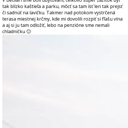
tak blízko kaštieľa a parku, môcť sa tam ísť len tak prejsť
či sadnúť na lavičku.
Takmer nad potokom vystrčená
terasa miestnej krčmy, kde mi dovolili rozpiť si fľašu vína
a aj si ju tam odložiť, lebo na penzióne sme nemali
chladničku 🙂