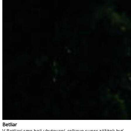
Betliar
V Betliari sme boli ubytovaní, celkovo super zážitok byť