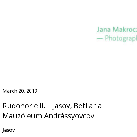
Skip
to
Home
content
March 20, 2019
Rudohorie II. – Jasov, Betliar a
Mauzóleum Andrássyovcov
Jasov