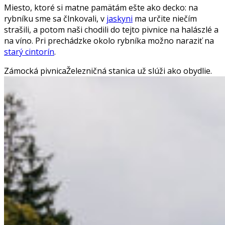
Miesto, ktoré si matne pamätám ešte ako decko: na
rybníku sme sa člnkovali, v
jaskyni
ma určite niečím
strašili, a potom naši chodili do tejto pivnice na halászlé a
na víno. Pri prechádzke okolo rybníka možno naraziť na
starý cintorín
.
Zámocká pivnica
Železničná stanica už slúži ako obydlie.