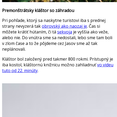
Premonštrátsky kláštor so záhradou
Pri pohľade, ktorý sa naskytne turistovi iba s prednej
strany nevyzerá tak
obrovský ako naozaj je
. Čas si
môžete krátiť hútaním, či tá
sekvoja
je vyššia ako veže,
alebo nie. Do vnútra sme sa nedostali, lebo sme tam boli
v zlom čase a to že pôjdeme cez Jasov sme až tak
neplánovali.
Kláštor bol založený pred takmer 800 rokmi. Prístupný je
iba kostol, kláštornú knižnicu možno zahliadnuť
vo videu
tuto od 22. minúty
.