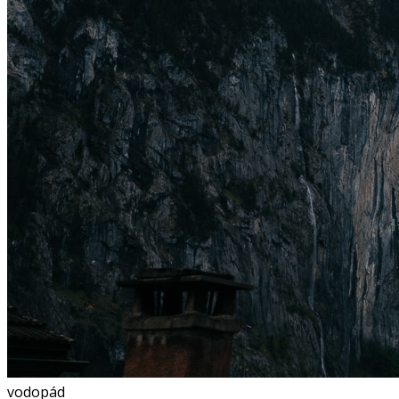
vodopád