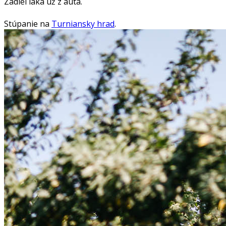
Zádiel láka už z auta.
Stúpanie na
Turniansky hrad
.