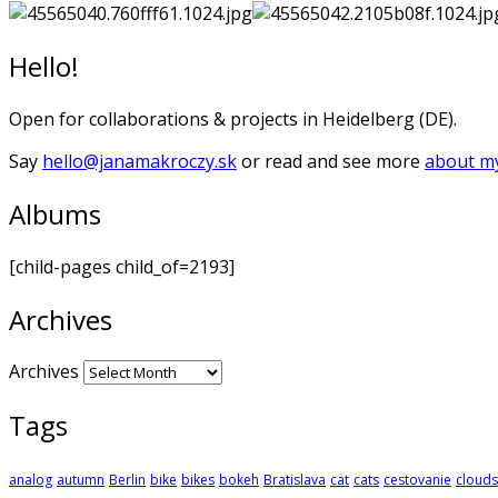
Hello!
Open for collaborations & projects in Heidelberg (DE).
Say
hello@janamakroczy.sk
or read and see more
about my
Albums
[child-pages child_of=2193]
Archives
Archives
Tags
analog
autumn
Berlin
bike
bikes
bokeh
Bratislava
cat
cats
cestovanie
clouds