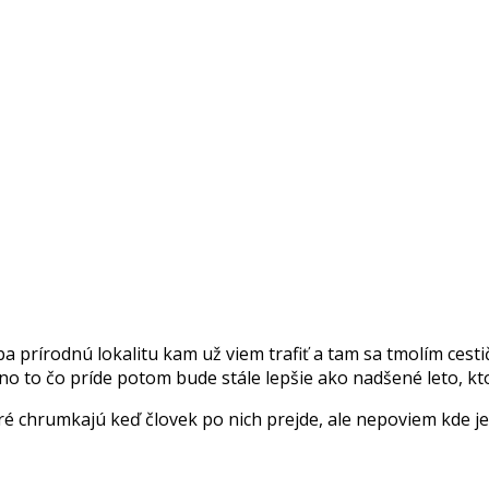
iba prírodnú lokalitu kam už viem trafiť a tam sa tmolím ces
ožno to čo príde potom bude stále lepšie ako nadšené leto, 
ré chrumkajú keď človek po nich prejde, ale nepoviem kde je