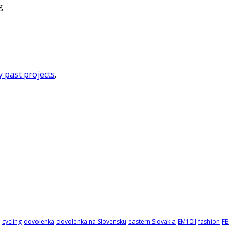
 past projects
.
cycling
dovolenka
dovolenka na Slovensku
eastern Slovakia
EM10II
fashion
FB