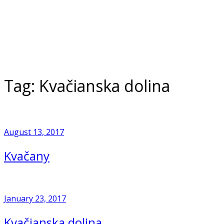
Skip
to
Home
content
Tag:
Kvačianska dolina
August 13, 2017
Kvačany
January 23, 2017
Kvačianska dolina