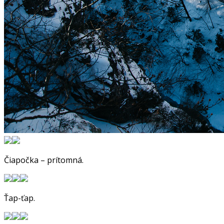
Čiapočka – prítomná.
Ťap-ťap.