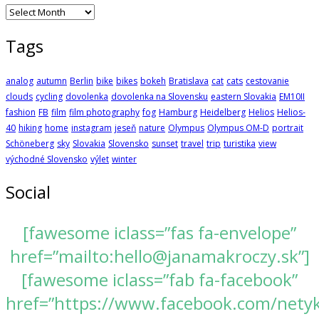
Archives
Tags
analog
autumn
Berlin
bike
bikes
bokeh
Bratislava
cat
cats
cestovanie
clouds
cycling
dovolenka
dovolenka na Slovensku
eastern Slovakia
EM10II
fashion
FB
film
film photography
fog
Hamburg
Heidelberg
Helios
Helios-
40
hiking
home
instagram
jeseň
nature
Olympus
Olympus OM-D
portrait
Schöneberg
sky
Slovakia
Slovensko
sunset
travel
trip
turistika
view
východné Slovensko
výlet
winter
Social
[fawesome iclass=”fas fa-envelope”
href=”mailto:hello@janamakroczy.sk”]
[fawesome iclass=”fab fa-facebook”
href=”https://www.facebook.com/nety