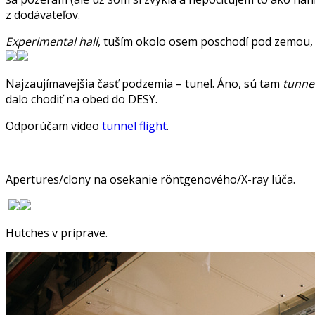
z dodávateľov.
Experimental hall
, tuším okolo osem poschodí pod zemou, s
Najzaujímavejšia časť podzemia – tunel. Áno, sú tam
tunnel
dalo chodiť na obed do DESY.
Odporúčam video
tunnel flight
.
Apertures/clony na osekanie röntgenového/X-ray lúča.
Hutches v príprave.