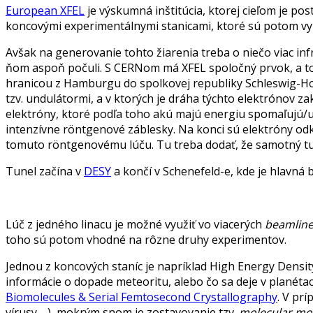
European XFEL
je výskumná inštitúcia, ktorej cieľom je po
koncovými experimentálnymi stanicami, ktoré sú potom vyu
Avšak na generovanie tohto žiarenia treba o niečo viac i
ňom aspoň počuli. S CERNom má XFEL spoločný prvok, a to 
hranicou z Hamburgu do spolkovej republiky Schleswig-Hols
tzv. undulátormi, a v ktorých je dráha týchto elektrónov z
elektróny, ktoré podľa toho akú majú energiu spomaľujú/u
intenzívne röntgenové záblesky. Na konci sú elektróny od
tomuto röntgenovému lúču. Tu treba dodať, že samotný tunel
Tunel začína v
DESY
a končí v Schenefeld-e, kde je hlavná
Lúč z jedného linacu je možné využiť vo viacerých
beamlin
toho sú potom vhodné na rôzne druhy experimentov.
Jednou z koncových staníc je napríklad High Energy Densit
informácie o dopade meteoritu, alebo čo sa deje v planétac
Biomolecules & Serial Femtosecond Crystallography
. V pr
vírusy,…), mokrým snom je zostavovanie tzv.
molecular mo