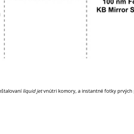
nštalovaní
liquid jet
vnútri komory, a instantné fotky prvých