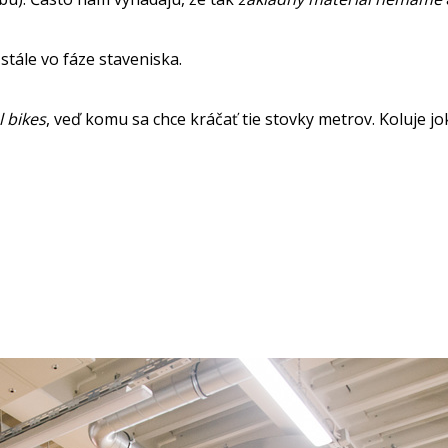
tále vo fáze staveniska.
 bikes
, veď komu sa chce kráčať tie stovky metrov. Koluje j