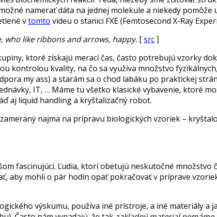
y) možné namerať dáta na jednej molekule a niekedy pomôže u
etlené v
tomto
videu o stanici FXE (Femtosecond X-Ray Exper
le, who like ribbons and arrows, happy.
[
src
]
kupiny, ktoré získajú merací čas, často potrebujú vzorky dok
stou kontrolou kvality, na čo sa využíva množstvo fyzikálnyc
dpora my ass) a starám sa o chod labáku po praktickej strán
jednávky, IT, … Máme tu všetko klasické vybavenie, ktoré m
 aj liquid handling a kryštalizačný robot.
e zameraný najmä na prípravu biologických vzoriek – kryštal
nšom fascinujúci. Ľudia, ktorí obetujú neskutočné množst
pať, aby mohli o pár hodín opäť pokračovať v príprave vzori
ologického výskumu, používa iné prístroje, a iné materiály a 
bu). Často nám vynadajú, že tak
zakladný material nemáme