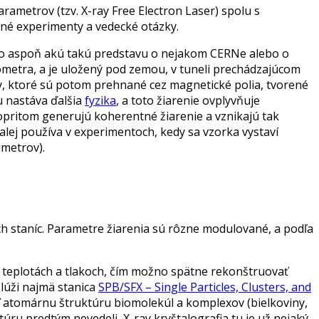
rametrov (tzv. X-ray Free Electron Laser) spolu s
tné experimenty a vedecké otázky.
ožno aspoň akú takú predstavu o nejakom CERNe alebo o
ometra, a je uložený pod zemou, v tuneli prechádzajúcom
y, ktoré sú potom prehnané cez magnetické polia, tvorené
u nastáva ďalšia
fyzika
, a toto žiarenie ovplyvňuje
opritom generujú koherentné žiarenie a vznikajú tak
 ďalej používa v experimentoch, kedy sa vzorka vystaví
imetrov).
ch staníc. Parametre žiarenia sú rôzne modulované, a podľa
h teplotách a tlakoch, čím možno spätne rekonštruovať
slúži najmä stanica
SPB/SFX – Single Particles, Clusters, and
ať atomárnu štruktúru biomolekúl a komplexov (bielkoviny,
úru predtým nevedeli, X-ray kryštalografia tu je už nejaký