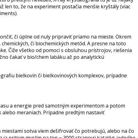
ž len to, že na experiment postačia menšie kryštály (viac
iments).
ončiť, či úplne od nuly pripraviť priamo na mieste. Okrem
h, chemických, či biochemických metód. A presne na toto
ke. Čiže všetko od pomoci s obsluhou prístrojov, riešenia
ožno čakať v bio/chem labáku až po analytickú
ografiu bielkovín či bielkovinových komplexov, prípadne
vo času a energie pred samotným experimentom a potom
ek alebo meraniach. Prípadne predtým nastaviť
ja miestami sotva viem dešifrovať čo potrebujú, alebo na čo
a ja pritom myslím na ten ~ 3000 stranový katalóg
jedného