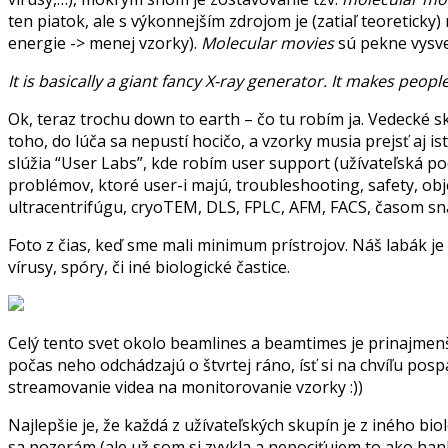
ten piatok, ale s výkonnejším zdrojom je (zatiaľ teoretick
energie -> menej vzorky).
Molecular movies
sú pekne vysv
It is basically a giant fancy X-ray generator. It makes peop
Ok, teraz trochu down to earth – čo tu robím ja. Vedecké s
toho, do lúča sa nepustí hocičo, a vzorky musia prejsť aj i
slúžia “User Labs”, kde robím user support (užívateľská po
problémov, ktoré user-i majú, troubleshooting, safety, ob
ultracentrifúgu, cryoTEM, DLS, FPLC, AFM, FACS, časom snáď
Foto z čias, keď sme mali minimum prístrojov. Náš labák j
vírusy, spóry, či iné biologické častice.
Celý tento svet okolo beamlines a beamtimes je prinajme
počas neho odchádzajú o štvrtej ráno, ísť si na chvíľu pos
streamovanie videa na monitorovanie vzorky :))
Najlepšie je, že každá z užívateľských skupín je z iného bi
sa pozerám (ale už som si zvykla a nepociťujem to ako han