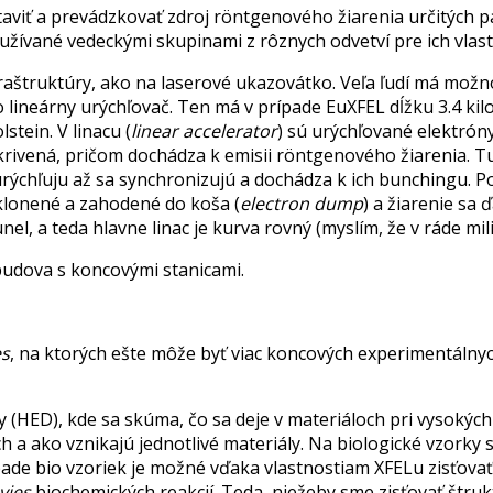
staviť a prevádzkovať zdroj röntgenového žiarenia určitých pa
žívané vedeckými skupinami z rôznych odvetví pre ich vlas
nfraštruktúry, ako na laserové ukazovátko. Veľa ľudí má m
lineárny urýchľovač. Ten má v prípade EuXFEL dĺžku 3.4 kil
tein. V linacu (
linear accelerator
) sú urýchľované elektrón
akrivená, pričom dochádza k emisii röntgenového žiarenia. T
rýchľuju až sa synchronizujú a dochádza k ich bunchingu. P
klonené a zahodené do koša (
electron dump
) a žiarenie sa
, a teda hlavne linac je kurva rovný (myslím, že v ráde mil
 budova s koncovými stanicami.
es
, na ktorých ešte môže byť viac koncových experimentálny
y (HED), kde sa skúma, čo sa deje v materiáloch pri vysokýc
h a ako vznikajú jednotlivé materiály. Na biologické vzorky 
ípade bio vzoriek je možné vďaka vlastnostiam XFELu zisťov
vies
biochemických reakcií. Teda, niežeby sme zisťovať štrukt