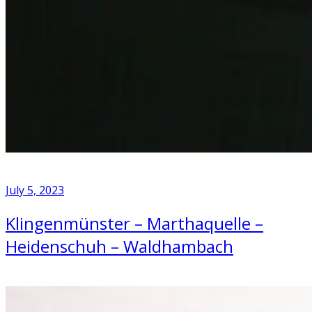
July 5, 2023
Klingenmünster – Marthaquelle –
Heidenschuh – Waldhambach