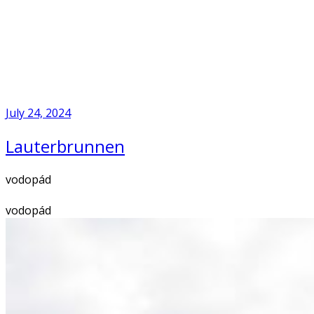
Skip
to
Home
content
July 24, 2024
Lauterbrunnen
vodopád
vodopád