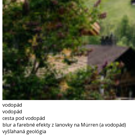
vodopád
vodopád
cesta pod vodopád
blur a farebné efekty z lanovky na Mürren (a vodopád)
vyšľahaná geológia