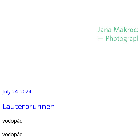
Skip
to
Home
content
July 24, 2024
Lauterbrunnen
vodopád
vodopád