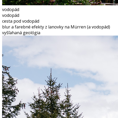
vodopád
vodopád
cesta pod vodopád
blur a farebné efekty z lanovky na Mürren (a vodopád)
vyšľahaná geológia