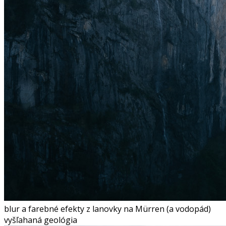
blur a farebné efekty z lanovky na Mürren (a vodopád)
vyšľahaná geológia