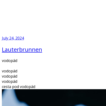
Skip
to
Home
content
July 24, 2024
Lauterbrunnen
vodopád
vodopád
vodopád
vodopád
cesta pod vodopád