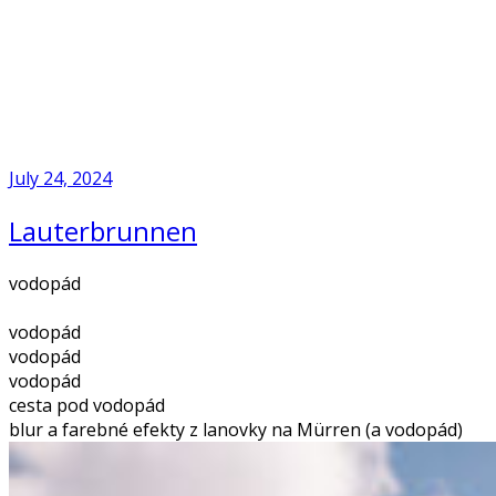
Skip
to
Home
content
July 24, 2024
Lauterbrunnen
vodopád
vodopád
vodopád
vodopád
cesta pod vodopád
blur a farebné efekty z lanovky na Mürren (a vodopád)