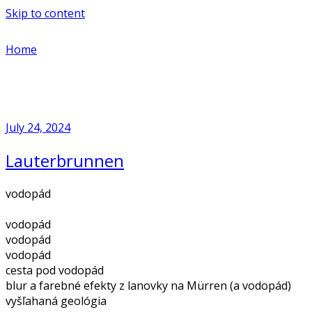
Skip to content
Home
July 24, 2024
Lauterbrunnen
vodopád
vodopád
vodopád
vodopád
cesta pod vodopád
blur a farebné efekty z lanovky na Mürren (a vodopád)
vyšľahaná geológia