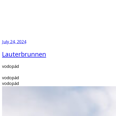
Skip
to
Home
content
July 24, 2024
Lauterbrunnen
vodopád
vodopád
vodopád