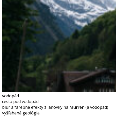
vodopád
cesta pod vodopád
blur a farebné efekty z lanovky na Mürren (a vodopád)
vyšľahaná geológia