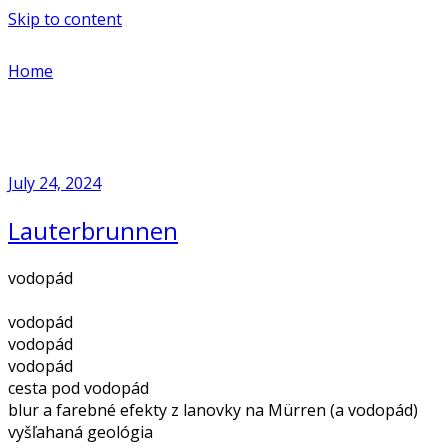
Skip to content
Home
July 24, 2024
Lauterbrunnen
vodopád
vodopád
vodopád
vodopád
cesta pod vodopád
blur a farebné efekty z lanovky na Mürren (a vodopád)
vyšľahaná geológia