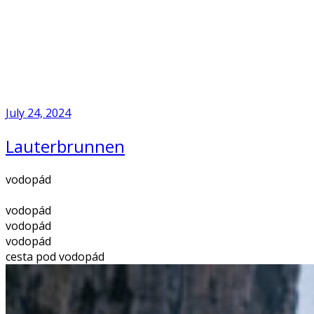
Skip
to
Home
content
July 24, 2024
Lauterbrunnen
vodopád
vodopád
vodopád
vodopád
cesta pod vodopád