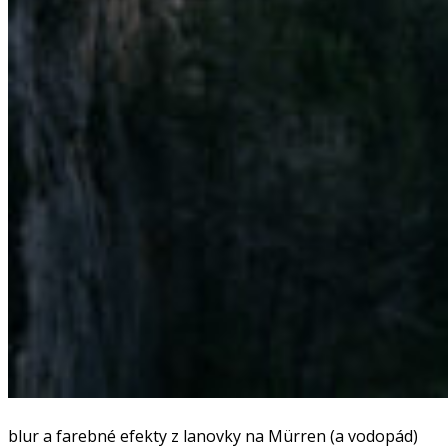
blur a farebné efekty z lanovky na Mürren (a vodopád)