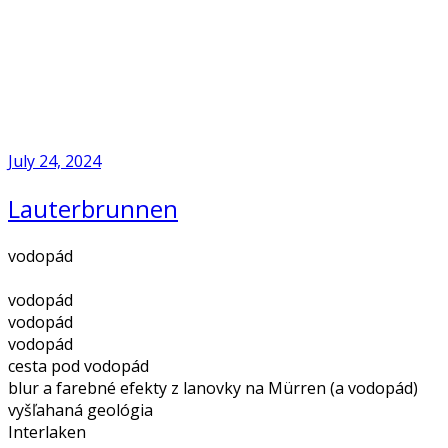
Skip
to
Home
content
July 24, 2024
Lauterbrunnen
vodopád
vodopád
vodopád
vodopád
cesta pod vodopád
blur a farebné efekty z lanovky na Mürren (a vodopád)
vyšľahaná geológia
Interlaken