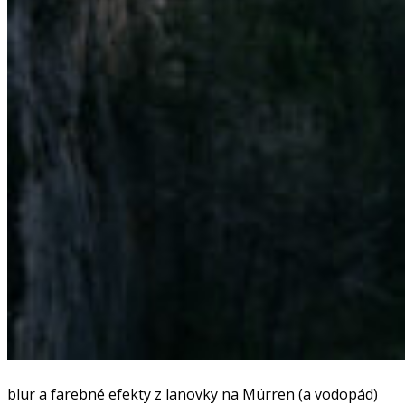
blur a farebné efekty z lanovky na Mürren (a vodopád)