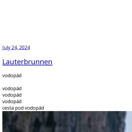
Skip
to
Home
content
July 24, 2024
Lauterbrunnen
vodopád
vodopád
vodopád
vodopád
cesta pod vodopád