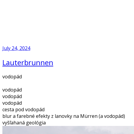
Skip
to
Home
content
July 24, 2024
Lauterbrunnen
vodopád
vodopád
vodopád
vodopád
cesta pod vodopád
blur a farebné efekty z lanovky na Mürren (a vodopád)
vyšľahaná geológia