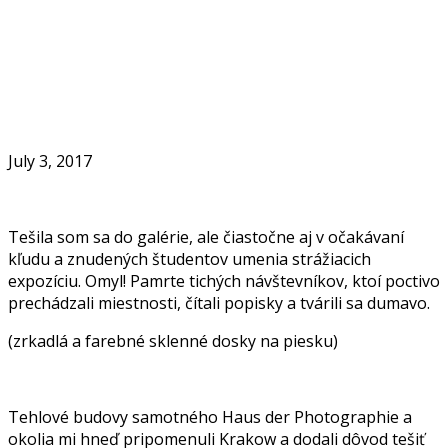
Skip
to
Home
content
July 3, 2017
Tešila som sa do galérie, ale čiastočne aj v očakávaní
kľudu a znudených študentov umenia strážiacich
expozíciu. Omyl! Pamrte tichých návštevníkov, ktoí poctivo
prechádzali miestnosti, čítali popisky a tvárili sa dumavo.
(zrkadlá a farebné sklenné dosky na piesku)
Tehlové budovy samotného Haus der Photographie a
okolia mi hneď pripomenuli Krakow a dodali dôvod tešiť