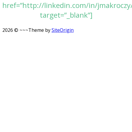
href=”http://linkedin.com/in/jmakroczy
target=”_blank”]
2026 © ~~~
Theme by
SiteOrigin
Scroll
to
top