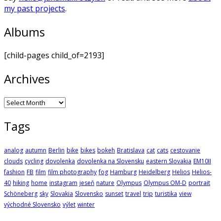
my past projects
.
Albums
[child-pages child_of=2193]
Archives
Archives
Tags
analog
autumn
Berlin
bike
bikes
bokeh
Bratislava
cat
cats
cestovanie
clouds
cycling
dovolenka
dovolenka na Slovensku
eastern Slovakia
EM10II
fashion
FB
film
film photography
fog
Hamburg
Heidelberg
Helios
Helios-
40
hiking
home
instagram
jeseň
nature
Olympus
Olympus OM-D
portrait
Schöneberg
sky
Slovakia
Slovensko
sunset
travel
trip
turistika
view
východné Slovensko
výlet
winter