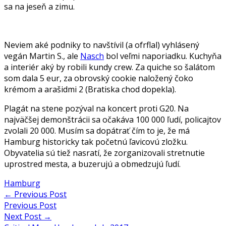
sa na jeseň a zimu.
Neviem aké podniky to navštívil (a ofrflal) vyhlásený
vegán Martin S., ale
Nasch
bol veľmi naporiadku. Kuchyňa
a interiér aký by robili kundy crew. Za quiche so šalátom
som dala 5 eur, za obrovský cookie naložený čoko
krémom a arašidmi 2 (Bratiska chod dopekla).
Plagát na stene pozýval na koncert proti G20. Na
najväčšej demonštrácii sa očakáva 100 000 ľudí, policajtov
zvolali 20 000. Musím sa dopátrať čím to je, že má
Hamburg historicky tak početnú ľavicovú zložku.
Obyvatelia sú tiež nasratí, že zorganizovali stretnutie
uprostred mesta, a buzerujú a obmedzujú ľudí.
Hamburg
Post
←
Previous Post
Previous Post
navigation
Next Post
→