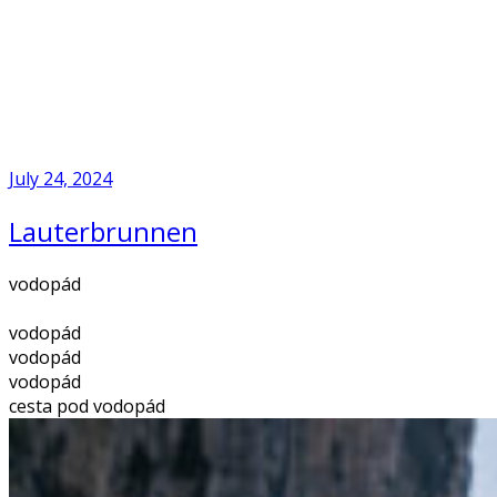
Skip
to
Home
content
July 24, 2024
Lauterbrunnen
vodopád
vodopád
vodopád
vodopád
cesta pod vodopád