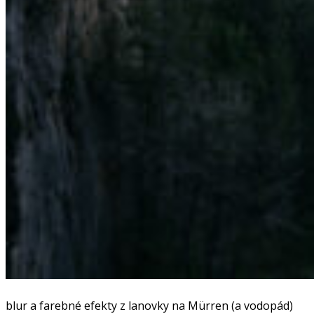
blur a farebné efekty z lanovky na Mürren (a vodopád)