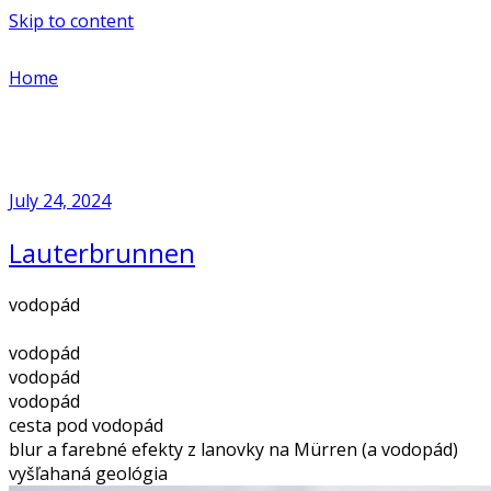
Skip to content
Home
July 24, 2024
Lauterbrunnen
vodopád
vodopád
vodopád
vodopád
cesta pod vodopád
blur a farebné efekty z lanovky na Mürren (a vodopád)
vyšľahaná geológia