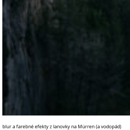
blur a farebné efekty z lanovky na Mürren (a vodopád)