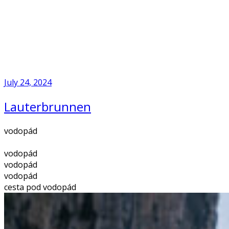
Skip
to
Home
content
July 24, 2024
Lauterbrunnen
vodopád
vodopád
vodopád
vodopád
cesta pod vodopád